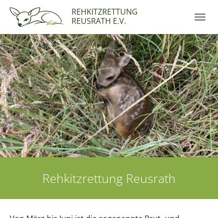
Skip to main navigation
Zum Hauptinhalt springen
Skip to page footer
REHKITZRETTUNG
REUSRATH E.V.
Rehkitzrettung Reusrath