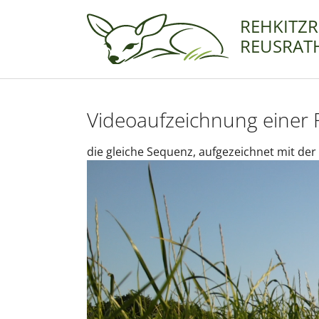
Skip to main navigation
Zum Hauptinhalt springen
Skip to page footer
REHKITZ
REUSRATH
Videoaufzeichnung einer 
die gleiche Sequenz, aufgezeichnet mit d